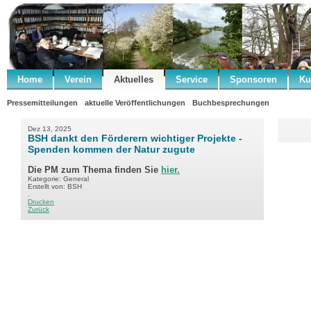
Home
Verein
Aktuelles
Service
Sponsoren
Ku
Pressemitteilungen
aktuelle Veröffentlichungen
Buchbesprechungen
Dez 13, 2025
BSH dankt den Förderern wichtiger Projekte -
Spenden kommen der Natur zugute
Die PM zum Thema finden Sie
hier.
Kategorie: General
Erstellt von: BSH
.
Drucken
Zurück