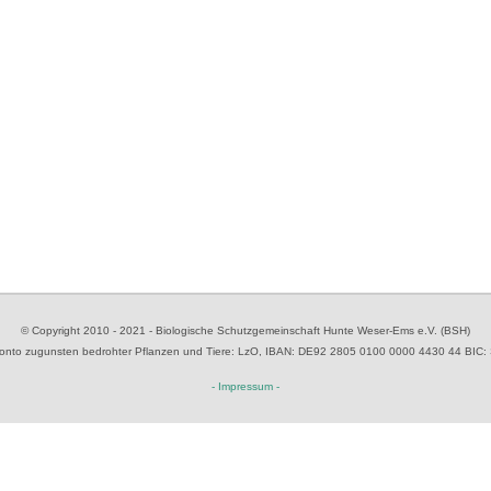
© Copyright 2010 - 2021 - Biologische Schutzgemeinschaft Hunte Weser-Ems e.V. (BSH)
to zugunsten bedrohter Pflanzen und Tiere
: LzO, IBAN: D
E92 2805 0100 0000 4430 44
BIC:
- Impressum -