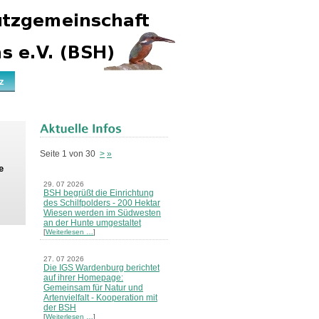
z
Seite 1 von 30
>
»
e
29. 07 2026
BSH begrüßt die Einrichtung
des Schilfpolders - 200 Hektar
Wiesen werden im Südwesten
an der Hunte umgestaltet
[
Weiterlesen …
]
27. 07 2026
Die IGS Wardenburg berichtet
auf ihrer Homepage:
Gemeinsam für Natur und
Artenvielfalt - Kooperation mit
der BSH
[
Weiterlesen …
]