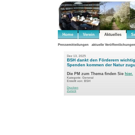
Home
Verein
Aktuelles
S
Pressemitteilungen
aktuelle Veröffentlichunge
Dez 13, 2025
BSH dankt den Förderern wichtige
Spenden kommen der Natur zugu
Die PM zum Thema finden Sie
hier.
Kategorie: General
Erstellt von: BSH
.
Drucken
Zurück