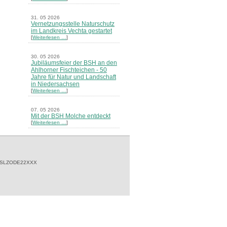
31. 05 2026
Vernetzungsstelle Naturschutz
im Landkreis Vechta gestartet
[
Weiterlesen …
]
30. 05 2026
Jubiläumsfeier der BSH an den
Ahlhorner Fischteichen - 50
Jahre für Natur und Landschaft
in Niedersachsen
[
Weiterlesen …
]
07. 05 2026
Mit der BSH Molche entdeckt
[
Weiterlesen …
]
21. 03 2026
Merkblatt Nr. 30 Biotope - "Das
Herrenholz" erschienen
[
Weiterlesen …
]
 SLZODE22XXX
20. 03 2026
Informationsveranstaltung zu
Naturschutzprojekten ein voller
Erfolg - Akteure stellten in
Goldenstedt ihre Projekte vor
[
Weiterlesen …
]