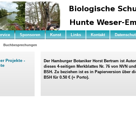
ervice
Sponsoren
Kunst
Links
Kontakt
Datenschut
n
Buchbesprechungen
r Projekte -
Der Hamburger Botaniker Horst Bertram ist Autor
te
dieses 4-seitigen Merkblattes Nr. 76 von
NVN und
BSH
. Zu beziehen ist es in Papierversion über di
BSH für 0.50 € (+ Porto).