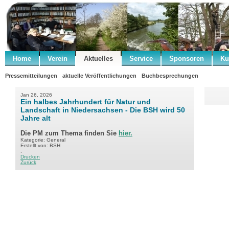
Home
Verein
Aktuelles
Service
Sponsoren
Ku
Pressemitteilungen
aktuelle Veröffentlichungen
Buchbesprechungen
Jan 26, 2026
Ein halbes Jahrhundert für Natur und
Landschaft in Niedersachsen - Die BSH wird 50
Jahre alt
Die PM zum Thema finden Sie
hier.
Kategorie: General
Erstellt von: BSH
.
Drucken
Zurück