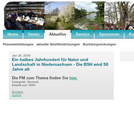
Home
Verein
Aktuelles
Service
Sponsoren
Ku
Pressemitteilungen
aktuelle Veröffentlichungen
Buchbesprechungen
Jan 26, 2026
Ein halbes Jahrhundert für Natur und
Landschaft in Niedersachsen - Die BSH wird 50
Jahre alt
Die PM zum Thema finden Sie
hier.
Kategorie: General
Erstellt von: BSH
.
Drucken
Zurück