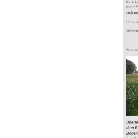
durch 
mehr S
sich m
Liesa 
Weiter
Foto a
Überfl
dem B
Bodena