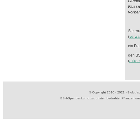
Landkr
Flussn
vorbeh
Sie er
(
verwa
c/o Fr
den BS
(
akker
© Copyright 2010 - 2021 - Biolog
BSH-Spendenkonto zugunsten bedrohter Pflanzen und