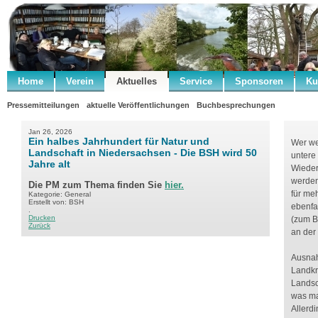
Home
Verein
Aktuelles
Service
Sponsoren
Ku
Pressemitteilungen
aktuelle Veröffentlichungen
Buchbesprechungen
Jan 26, 2026
Ein halbes Jahrhundert für Natur und
Wer we
Landschaft in Niedersachsen - Die BSH wird 50
untere
Jahre alt
Wieder
werden
Die PM zum Thema finden Sie
hier.
für meh
Kategorie: General
Erstellt von: BSH
ebenfa
.
Drucken
(zum B
Zurück
an der
Ausnah
Landkr
Landsc
was ma
Allerdi