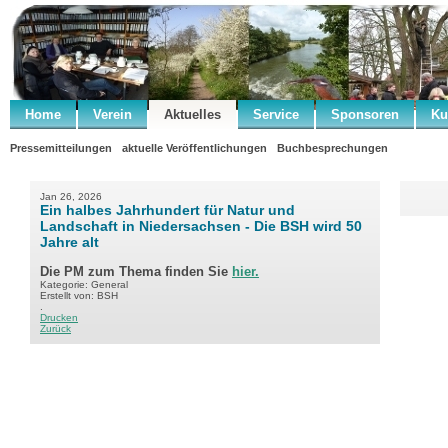
Home
Verein
Aktuelles
Service
Sponsoren
Ku
Pressemitteilungen
aktuelle Veröffentlichungen
Buchbesprechungen
Jan 26, 2026
Ein halbes Jahrhundert für Natur und
Landschaft in Niedersachsen - Die BSH wird 50
Jahre alt
Die PM zum Thema finden Sie
hier.
Kategorie: General
Erstellt von: BSH
.
Drucken
Zurück