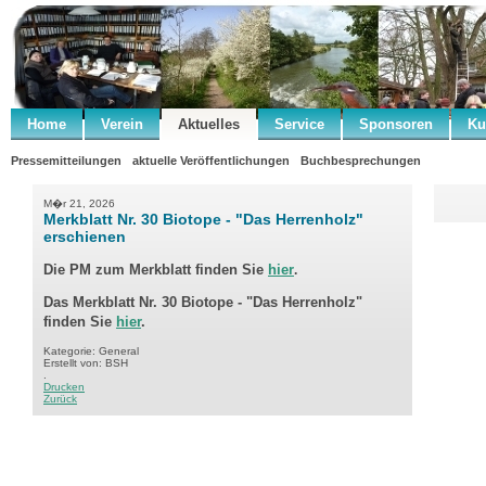
Home
Verein
Aktuelles
Service
Sponsoren
Ku
Pressemitteilungen
aktuelle Veröffentlichungen
Buchbesprechungen
M�r 21, 2026
Merkblatt Nr. 30 Biotope - "Das Herrenholz"
erschienen
Die PM zum
Merkblatt
finden Sie
hier
.
Das Merkblatt Nr. 30 Biotope - "Das Herrenholz"
finden Sie
hier
.
Kategorie: General
Erstellt von: BSH
.
Drucken
Zurück