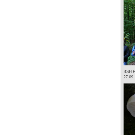
BSH-P
27.09.