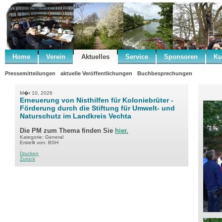
Home
Verein
Aktuelles
Service
Sponsoren
Ku
Pressemitteilungen
aktuelle Veröffentlichungen
Buchbesprechungen
M�r 10, 2026
Erneuerung von Nisthilfen für Koloniebrüter -
Förderung durch die Stiftung für Umwelt- und
Naturschutz im Landkreis Vechta
Die PM zum Thema finden Sie
hier.
Kategorie: General
Erstellt von: BSH
.
Drucken
Zurück