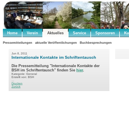
Home
Verein
Aktuelles
Service
Sponsoren
Ku
Pressemitteilungen
aktuelle Veröffentlichungen
Buchbesprechungen
Jun 8, 2011
Internationale Kontakte im Schriftentausch
Die Pressemitteilung "Internationale Kontakte der
BSH im Schriftentausch" finden Sie
hier
.
Kategorie: General
Erstellt von: BSH
...
Drucken
Zurück