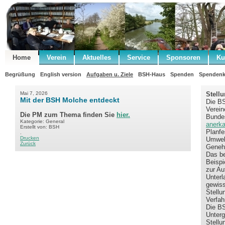
Home
Verein
Aktuelles
Service
Sponsoren
Ku
Begrüßung
English version
Aufgaben u. Ziele
BSH-Haus
Spenden
Spendenk
Mai 7, 2026
Stell
Mit der BSH Molche entdeckt
Die BS
Verein
Die PM zum Thema finden Sie
hier.
Bundes
Kategorie: General
anerka
Erstellt von: BSH
Planfe
.
Drucken
Umwelt
Zurück
Geneh
Das be
Beispi
zur Au
Unterl
gewiss
Stellu
Verfah
Die BS
Unterg
Stellu