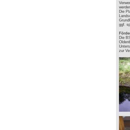
Verwe
werden
Die Pl
Landsc
Grundl
ggf. s
Förde
Die BS
Oldenb
Unters
zur Ve