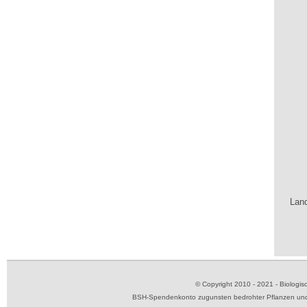
Land
© Copyright 2010 - 2021 - Biolog
BSH-Spendenkonto zugunsten bedrohter Pflanzen und