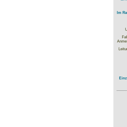
Im Ra
U
Fah
Anmel
Leitu
Einz
---------