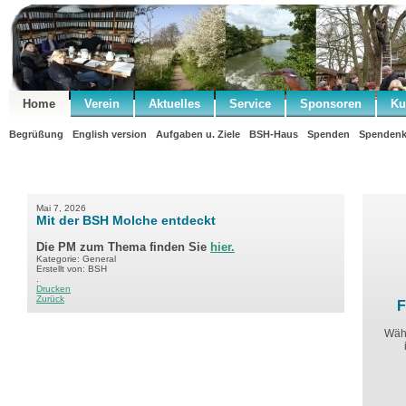
Home
Verein
Aktuelles
Service
Sponsoren
Ku
Begrüßung
English version
Aufgaben u. Ziele
BSH-Haus
Spenden
Spendenk
Mai 7, 2026
Mit der BSH Molche entdeckt
Die PM zum Thema finden Sie
hier.
Kategorie: General
Erstellt von: BSH
.
Drucken
Zurück
F
Währ