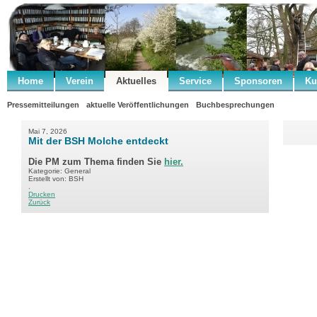
Home
Verein
Aktuelles
Service
Sponsoren
Ku
Pressemitteilungen
aktuelle Veröffentlichungen
Buchbesprechungen
Mai 7, 2026
Mit der BSH Molche entdeckt
Die PM zum Thema finden Sie
hier.
Kategorie: General
Erstellt von: BSH
.
Drucken
Zurück