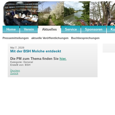
Home
Verein
Aktuelles
Service
Sponsoren
Ku
Pressemitteilungen
aktuelle Veröffentlichungen
Buchbesprechungen
Mai 7, 2026
Mit der BSH Molche entdeckt
Die PM zum Thema finden Sie
hier.
Kategorie: General
Erstellt von: BSH
.
Drucken
Zurück