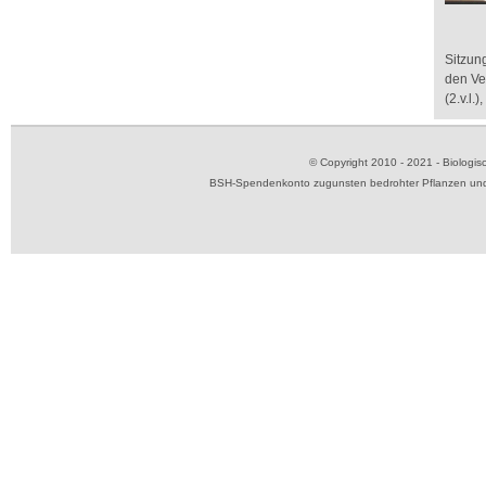
Sitzun
den Ve
(2.v.l.
© Copyright 2010 - 2021 - Biolog
BSH-Spendenkonto zugunsten bedrohter Pflanzen und