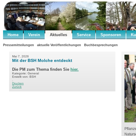
Home
Verein
Aktuelles
Service
Sponsoren
Ku
Pressemitteilungen
aktuelle Veröffentlichungen
Buchbesprechungen
Mai 7, 2026
Mit der BSH Molche entdeckt
Die PM zum Thema finden Sie
hier.
Kategorie: General
Erstellt von: BSH
.
Drucken
Zurück
Pflanz
Naturs