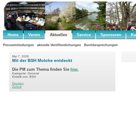
Home
Verein
Aktuelles
Service
Sponsoren
Ku
Pressemitteilungen
aktuelle Veröffentlichungen
Buchbesprechungen
Mai 7, 2026
Mit der BSH Molche entdeckt
Die PM zum Thema finden Sie
hier.
Kategorie: General
Erstellt von: BSH
.
Drucken
Zurück