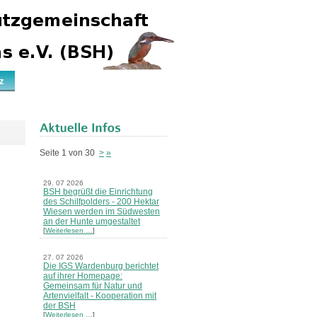
z
Seite 1 von 30
>
»
29. 07 2026
BSH begrüßt die Einrichtung
des Schilfpolders - 200 Hektar
Wiesen werden im Südwesten
an der Hunte umgestaltet
[
Weiterlesen …
]
27. 07 2026
Die IGS Wardenburg berichtet
auf ihrer Homepage:
Gemeinsam für Natur und
Artenvielfalt - Kooperation mit
der BSH
[
Weiterlesen …
]