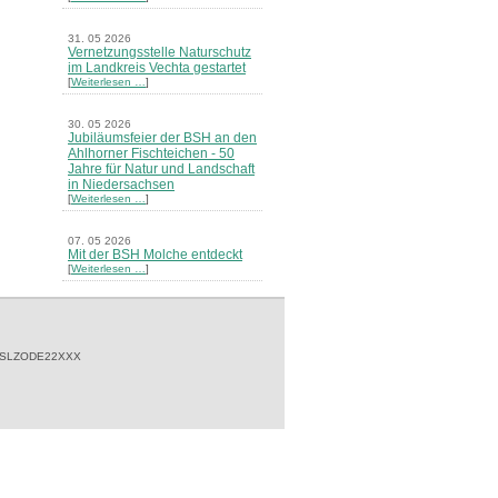
31. 05 2026
Vernetzungsstelle Naturschutz
im Landkreis Vechta gestartet
[
Weiterlesen …
]
30. 05 2026
Jubiläumsfeier der BSH an den
Ahlhorner Fischteichen - 50
Jahre für Natur und Landschaft
in Niedersachsen
[
Weiterlesen …
]
07. 05 2026
Mit der BSH Molche entdeckt
[
Weiterlesen …
]
21. 03 2026
Merkblatt Nr. 30 Biotope - "Das
Herrenholz" erschienen
[
Weiterlesen …
]
 SLZODE22XXX
20. 03 2026
Informationsveranstaltung zu
Naturschutzprojekten ein voller
Erfolg - Akteure stellten in
Goldenstedt ihre Projekte vor
[
Weiterlesen …
]