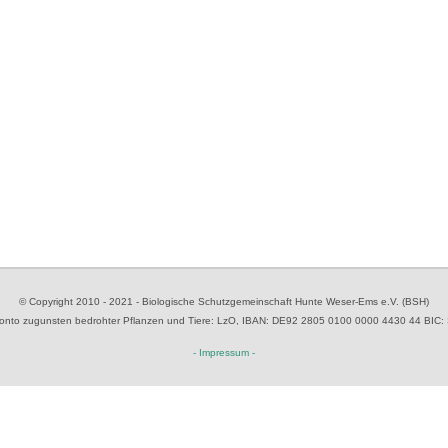
© Copyright 2010 - 2021 - Biologische Schutzgemeinschaft Hunte Weser-Ems e.V. (BSH)
to zugunsten bedrohter Pflanzen und Tiere
: LzO, IBAN: D
E92 2805 0100 0000 4430 44
BIC:
- Impressum -