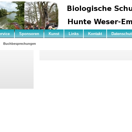
ervice
Sponsoren
Kunst
Links
Kontakt
Datenschut
n
Buchbesprechungen