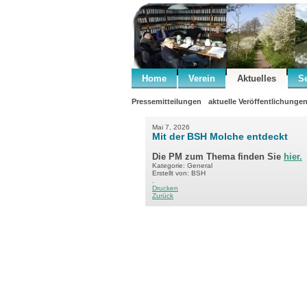
Home
Verein
Aktuelles
S
Pressemitteilungen
aktuelle Veröffentlichunge
Mai 7, 2026
Mit der BSH Molche entdeckt
Die PM zum Thema finden Sie
hier.
Kategorie: General
Erstellt von: BSH
.
Drucken
Zurück