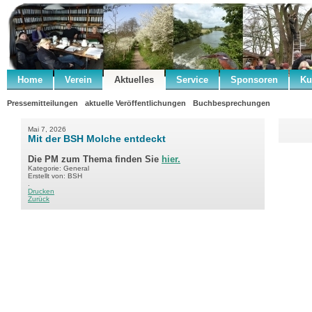
Home
Verein
Aktuelles
Service
Sponsoren
Ku
Pressemitteilungen
aktuelle Veröffentlichungen
Buchbesprechungen
Mai 7, 2026
Mit der BSH Molche entdeckt
Die PM zum Thema finden Sie
hier.
Kategorie: General
Erstellt von: BSH
.
Drucken
Zurück