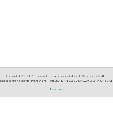
© Copyright 2010 - 2021 - Biologische Schutzgemeinschaft Hunte Weser-Ems e.V. (BSH)
to zugunsten bedrohter Pflanzen und Tiere
: LzO, IBAN: D
E92 2805 0100 0000 4430 44
BIC:
- Impressum -