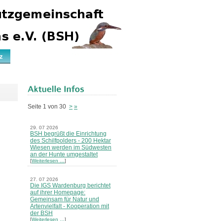
z
Seite 1 von 30
>
»
29. 07 2026
BSH begrüßt die Einrichtung
des Schilfpolders - 200 Hektar
Wiesen werden im Südwesten
an der Hunte umgestaltet
[
Weiterlesen …
]
27. 07 2026
Die IGS Wardenburg berichtet
auf ihrer Homepage:
Gemeinsam für Natur und
Artenvielfalt - Kooperation mit
der BSH
[
Weiterlesen …
]