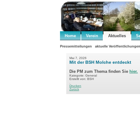
Home
Verein
Aktuelles
S
Pressemitteilungen
aktuelle Veröffentlichunge
Mai 7, 2026
Mit der BSH Molche entdeckt
Die PM zum Thema finden Sie
hier.
Kategorie: General
Erstellt von: BSH
.
Drucken
Zurück