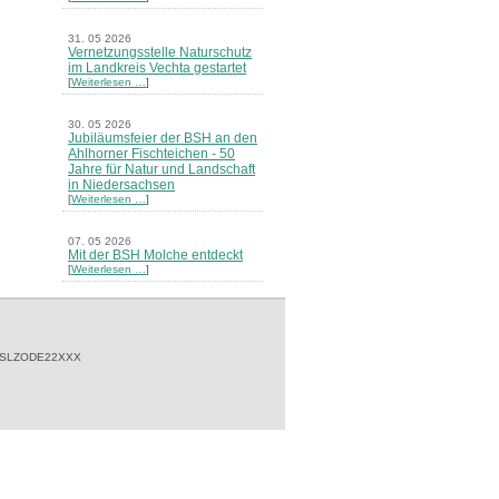
31. 05 2026
Vernetzungsstelle Naturschutz
im Landkreis Vechta gestartet
[
Weiterlesen …
]
30. 05 2026
Jubiläumsfeier der BSH an den
Ahlhorner Fischteichen - 50
Jahre für Natur und Landschaft
in Niedersachsen
[
Weiterlesen …
]
07. 05 2026
Mit der BSH Molche entdeckt
[
Weiterlesen …
]
21. 03 2026
Merkblatt Nr. 30 Biotope - "Das
Herrenholz" erschienen
[
Weiterlesen …
]
 SLZODE22XXX
20. 03 2026
Informationsveranstaltung zu
Naturschutzprojekten ein voller
Erfolg - Akteure stellten in
Goldenstedt ihre Projekte vor
[
Weiterlesen …
]