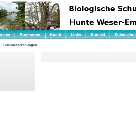
ervice
Sponsoren
Kunst
Links
Kontakt
Datenschut
n
Buchbesprechungen