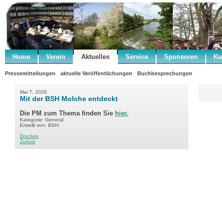
Home
Verein
Aktuelles
Service
Sponsoren
Ku
Pressemitteilungen
aktuelle Veröffentlichungen
Buchbesprechungen
Mai 7, 2026
Mit der BSH Molche entdeckt
Die PM zum Thema finden Sie
hier.
Kategorie: General
Erstellt von: BSH
.
Drucken
Zurück