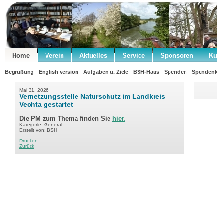
Home
Verein
Aktuelles
Service
Sponsoren
Ku
Begrüßung
English version
Aufgaben u. Ziele
BSH-Haus
Spenden
Spendenk
Mai 31, 2026
Vernetzungsstelle Naturschutz im Landkreis
Vechta gestartet
Die PM zum Thema finden Sie
hier.
Kategorie: General
Erstellt von: BSH
.
Drucken
Zurück