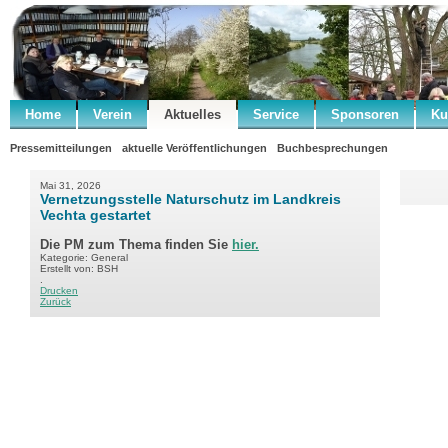
Home
Verein
Aktuelles
Service
Sponsoren
Ku
Pressemitteilungen
aktuelle Veröffentlichungen
Buchbesprechungen
Mai 31, 2026
Vernetzungsstelle Naturschutz im Landkreis
Vechta gestartet
Die PM zum Thema finden Sie
hier.
Kategorie: General
Erstellt von: BSH
.
Drucken
Zurück