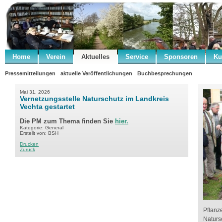
Home
Verein
Aktuelles
Service
Sponsoren
Ku
Pressemitteilungen
aktuelle Veröffentlichungen
Buchbesprechungen
Mai 31, 2026
Vernetzungsstelle Naturschutz im Landkreis
Vechta gestartet
Die PM zum Thema finden Sie
hier.
Kategorie: General
Erstellt von: BSH
.
Drucken
Zurück
Pflanz
Naturs