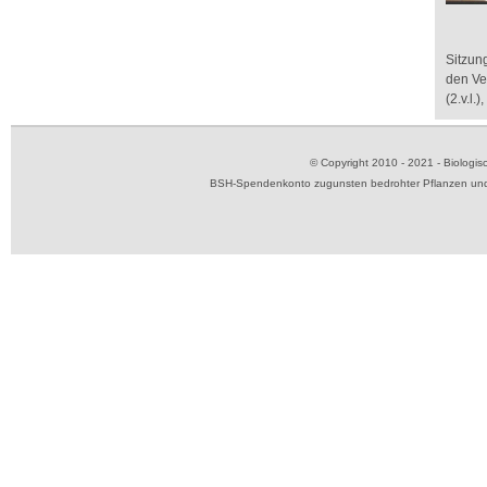
Sitzun
den Ve
(2.v.l.
© Copyright 2010 - 2021 - Biolog
BSH-Spendenkonto zugunsten bedrohter Pflanzen und