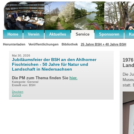
Home
Verein
Aktuelles
Service
Sponsoren
Ku
Herunterladen
Veröffentlichungen
Bibliothek
25 Jahre BSH + 40 Jahre BSH
Mai 30, 2026
Jubiläumsfeier der BSH an den Ahlhorner
1976
Fischteichen - 50 Jahre für Natur und
Land
Landschaft in Niedersachsen
Die Ju
Die PM zum Thema finden Sie
hier.
Museu
Kategorie: General
statt.
Erstellt von: BSH
.
Drucken
Zurück