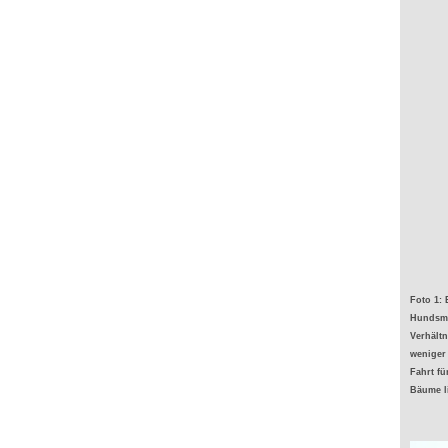
Foto 1: 
Hundsmü
Verhältn
weniger 
Fahrt fü
Bäume l