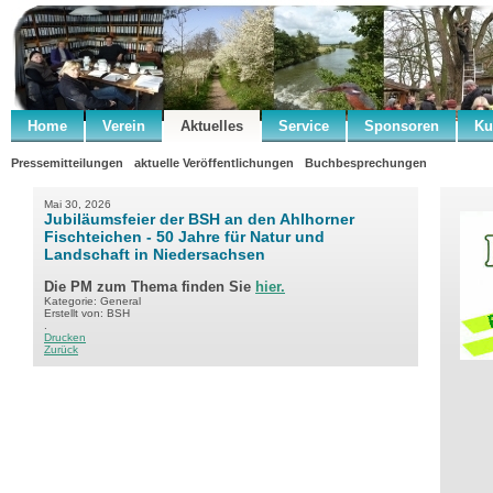
Home
Verein
Aktuelles
Service
Sponsoren
Ku
Pressemitteilungen
aktuelle Veröffentlichungen
Buchbesprechungen
Mai 30, 2026
Jubiläumsfeier der BSH an den Ahlhorner
Fischteichen - 50 Jahre für Natur und
Landschaft in Niedersachsen
Die PM zum Thema finden Sie
hier.
Kategorie: General
Erstellt von: BSH
.
Drucken
Zurück