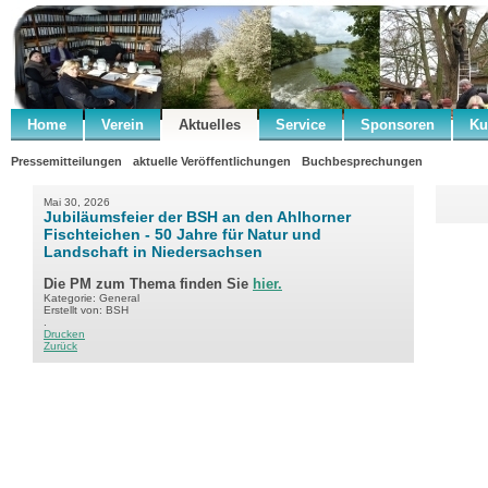
Home
Verein
Aktuelles
Service
Sponsoren
Ku
Pressemitteilungen
aktuelle Veröffentlichungen
Buchbesprechungen
Mai 30, 2026
Jubiläumsfeier der BSH an den Ahlhorner
Fischteichen - 50 Jahre für Natur und
Landschaft in Niedersachsen
Die PM zum Thema finden Sie
hier.
Kategorie: General
Erstellt von: BSH
.
Drucken
Zurück