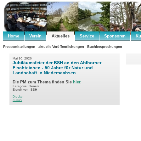
Home
Verein
Aktuelles
Service
Sponsoren
Ku
Pressemitteilungen
aktuelle Veröffentlichungen
Buchbesprechungen
Mai 30, 2026
Jubiläumsfeier der BSH an den Ahlhorner
Fischteichen - 50 Jahre für Natur und
Landschaft in Niedersachsen
Die PM zum Thema finden Sie
hier.
Kategorie: General
Erstellt von: BSH
.
Drucken
Zurück