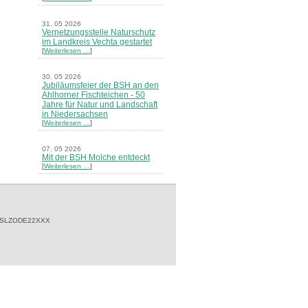
31. 05 2026
Vernetzungsstelle Naturschutz
im Landkreis Vechta gestartet
[
Weiterlesen …
]
30. 05 2026
Jubiläumsfeier der BSH an den
Ahlhorner Fischteichen - 50
Jahre für Natur und Landschaft
in Niedersachsen
[
Weiterlesen …
]
07. 05 2026
Mit der BSH Molche entdeckt
[
Weiterlesen …
]
21. 03 2026
Merkblatt Nr. 30 Biotope - "Das
Herrenholz" erschienen
[
Weiterlesen …
]
 SLZODE22XXX
20. 03 2026
Informationsveranstaltung zu
Naturschutzprojekten ein voller
Erfolg - Akteure stellten in
Goldenstedt ihre Projekte vor
[
Weiterlesen …
]