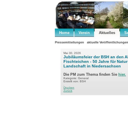
Home
Verein
Aktuelles
S
Pressemitteilungen
aktuelle Veröffentlichunge
Mai 30, 2026
Jubiläumsfeier der BSH an den A
Fischteichen - 50 Jahre für Natu
Landschaft in Niedersachsen
Die PM zum Thema finden Sie
hier.
Kategorie: General
Erstellt von: BSH
.
Drucken
Zurück