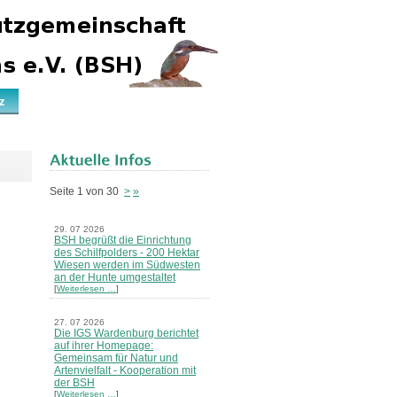
z
Seite 1 von 30
>
»
29. 07 2026
BSH begrüßt die Einrichtung
des Schilfpolders - 200 Hektar
Wiesen werden im Südwesten
an der Hunte umgestaltet
[
Weiterlesen …
]
27. 07 2026
Die IGS Wardenburg berichtet
auf ihrer Homepage:
Gemeinsam für Natur und
Artenvielfalt - Kooperation mit
der BSH
[
Weiterlesen …
]