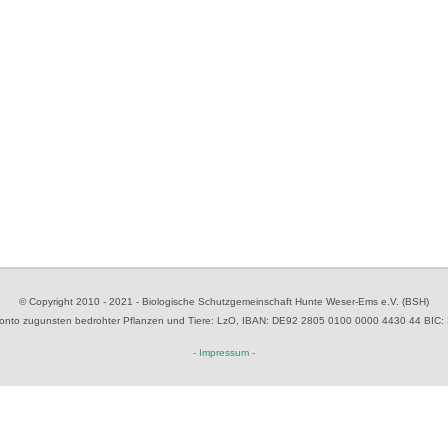
© Copyright 2010 - 2021 - Biologische Schutzgemeinschaft Hunte Weser-Ems e.V. (BSH)
to zugunsten bedrohter Pflanzen und Tiere
: LzO, IBAN: D
E92 2805 0100 0000 4430 44
BIC:
- Impressum -