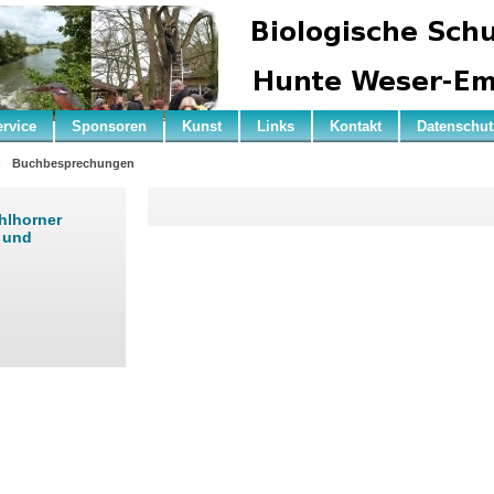
ervice
Sponsoren
Kunst
Links
Kontakt
Datenschut
n
Buchbesprechungen
hlhorner
r und