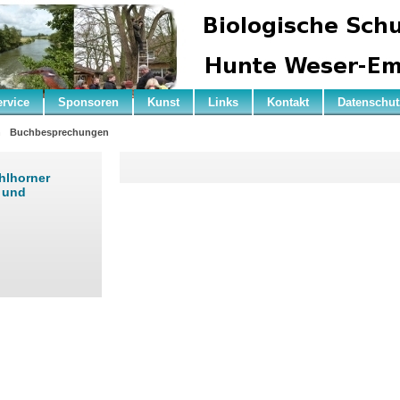
ervice
Sponsoren
Kunst
Links
Kontakt
Datenschut
n
Buchbesprechungen
hlhorner
r und