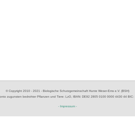
© Copyright 2010 - 2021 - Biologische Schutzgemeinschaft Hunte Weser-Ems e.V. (BSH)
to zugunsten bedrohter Pflanzen und Tiere
: LzO, IBAN: D
E92 2805 0100 0000 4430 44
BIC:
- Impressum -