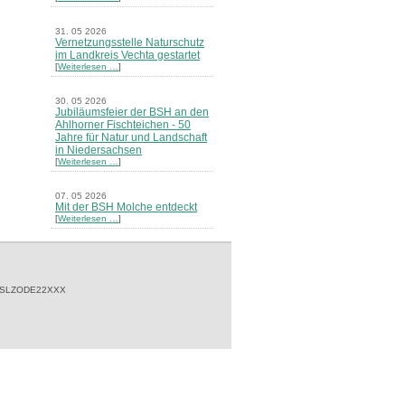
31. 05 2026
Vernetzungsstelle Naturschutz
im Landkreis Vechta gestartet
[
Weiterlesen …
]
30. 05 2026
Jubiläumsfeier der BSH an den
Ahlhorner Fischteichen - 50
Jahre für Natur und Landschaft
in Niedersachsen
[
Weiterlesen …
]
07. 05 2026
Mit der BSH Molche entdeckt
[
Weiterlesen …
]
21. 03 2026
Merkblatt Nr. 30 Biotope - "Das
Herrenholz" erschienen
[
Weiterlesen …
]
 SLZODE22XXX
20. 03 2026
Informationsveranstaltung zu
Naturschutzprojekten ein voller
Erfolg - Akteure stellten in
Goldenstedt ihre Projekte vor
[
Weiterlesen …
]