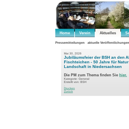
Home
Verein
Aktuelles
S
Pressemitteilungen
aktuelle Veröffentlichunge
Mai 30, 2026
Jubiläumsfeier der BSH an den A
Fischteichen - 50 Jahre für Natu
Landschaft in Niedersachsen
Die PM zum Thema finden Sie
hier.
Kategorie: General
Erstellt von: BSH
.
Drucken
Zurück