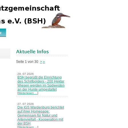
z
Seite 1 von 30
>
»
29. 07 2026
BSH begrüßt die Einrichtung
des Schilfpolders - 200 Hektar
Wiesen werden im Südwesten
an der Hunte umgestaltet
[
Weiterlesen …
]
27. 07 2026
Die IGS Wardenburg berichtet
auf ihrer Homepage:
Gemeinsam für Natur und
Artenvielfalt - Kooperation mit
der BSH
[
Weiterlesen …
]