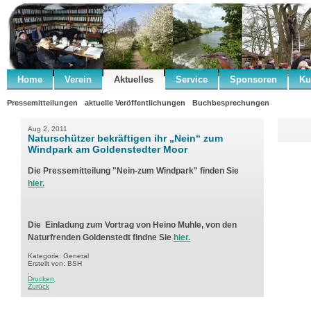
Home
Verein
Aktuelles
Service
Sponsoren
Ku
Pressemitteilungen
aktuelle Veröffentlichungen
Buchbesprechungen
Aug 2, 2011
Naturschützer bekräftigen ihr „Nein“ zum
Windpark am Goldenstedter Moor
Die Pressemitteilung "Nein-zum Windpark" finden Sie
hier.
Die Einladung zum Vortrag von Heino Muhle, von den
Naturfrenden Goldenstedt findne Sie
hier
.
Kategorie: General
Erstellt von: BSH
.
Drucken
Zurück