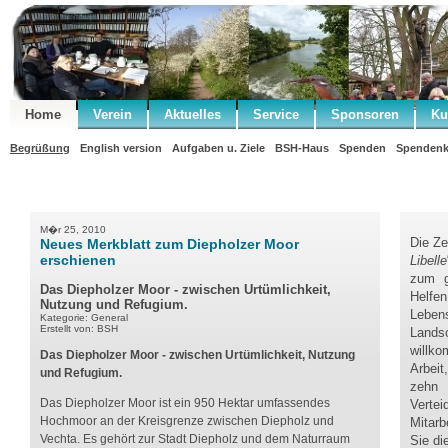
Home
Verein
Aktuelles
Service
Sponsoren
Ku
Begrüßung
English version
Aufgaben u. Ziele
BSH-Haus
Spenden
Spendenk
M�r 25, 2010
Die Ze
Neues Merkblatt zum Diepholzer Moor
erschienen
Libelle
zum g
Das Diepholzer Moor - zwischen Urtümlichkeit,
Helf
Nutzung und Refugium.
Lebens
Kategorie: General
Erstellt von: BSH
Landsc
willk
Das Diepholzer Moor - zwischen Urtümlichkeit, Nutzung
Arbei
und Refugium.
zehn
Das Diepholzer Moor ist ein 950 Hektar umfassendes
Vertei
Hochmoor an der Kreisgrenze zwischen Diepholz und
Mitarb
Vechta. Es gehört zur Stadt Diepholz und dem Naturraum
Sie di