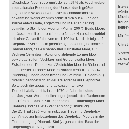
„Diepholzer Moorniederung“, der seit 1976 als Feuchtgebiet
Inzwi
internationaler Bedeutung der Unesco durch größere
würde
abgetorfte bzw. wiedervernässte Hochmoorkomplexe
Mitar
bekannt ist. Weiter westlich schließt sich auf 416 ha das
freue
stärker entwässerte, abgetorfte und in Renaturierung
beitre
befindliche Steinfelder Moor an (Mumm 2007). Beide Moore
umfassen somit ein grenzübergreifendes Naturschutzgebiet
Mit fr
mit einer Gesamtfläche von ca. 1.400 ha. Nördlich folgt auf
Diepholzer Seite das in großflächiger Abtorfung befindliche
Christ
Heeder Moor, das Aschener- und Barnstorfer Moor, auf
Vorsi
Vechtaer Seite das in Abtorfung stehende Lohner Moor
zu err
sowie das Boller-, Vechtaer- und Goldenstedter Moor.
verwa
Zwischen dem Diepholzer- / Steinfelder Moor im Süden und
dem Heeder- / Lohner Moor im Norden verläuft die B 214
(Nienburg-Lingen) nach Kroge und Steinfeld – Holdorf (A1).
Nördlich befindet sich an der Kreisgrenze auf Diepholzer
Seite auch die abgas- und abwasserintensive
Tiermehlfabrik, die bis in die 1970-er Jahre in Lohne
ansässig war. Weiter südlich liegen jenseits der Flachmoore
des Dümmers das in Kultur genommene Hunteburger Moor
(Bohmte) und das NSG Venner Moor (Osnabrück)
Die BSH hat 1976 – unterstützt vom Hegering Diepholz –
den Antrag zur Einbeziehung des Diepholzer Moores in die
Flurbereinigung Diepholz-Süd (zugunsten des Baus der
Umgehungsstraße) gestellt...