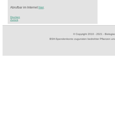
Abrufbar im Internet
hier
.
Drucken
Zurück
© Copyright 2010 - 2021 - Biolog
BSH-Spendenkonto zugunsten bedrohter Pflanzen und