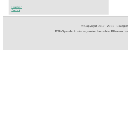
Drucken
Zurück
© Copyright 2010 - 2021 - Biolog
BSH-Spendenkonto zugunsten bedrohter Pflanzen und