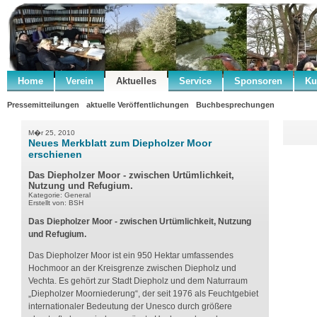
Home
Verein
Aktuelles
Service
Sponsoren
Ku
Pressemitteilungen
aktuelle Veröffentlichungen
Buchbesprechungen
M�r 25, 2010
Neues Merkblatt zum Diepholzer Moor
erschienen
Das Diepholzer Moor - zwischen Urtümlichkeit,
Nutzung und Refugium.
Kategorie: General
Erstellt von: BSH
Das Diepholzer Moor - zwischen Urtümlichkeit, Nutzung
und Refugium.
Das Diepholzer Moor ist ein 950 Hektar umfassendes
Hochmoor an der Kreisgrenze zwischen Diepholz und
Vechta. Es gehört zur Stadt Diepholz und dem Naturraum
„Diepholzer Moorniederung“, der seit 1976 als Feuchtgebiet
internationaler Bedeutung der Unesco durch größere