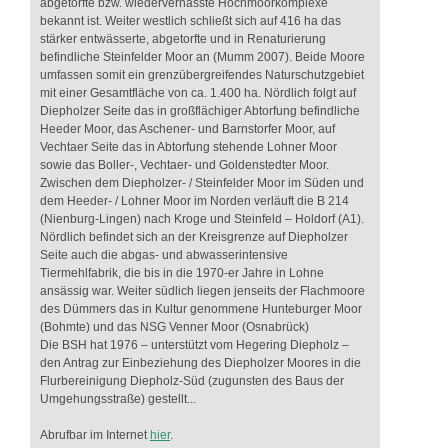
abgetorfte bzw. wiedervernässte Hochmoorkomplexe
bekannt ist. Weiter westlich schließt sich auf 416 ha das
stärker entwässerte, abgetorfte und in Renaturierung
befindliche Steinfelder Moor an (Mumm 2007). Beide Moore
umfassen somit ein grenzübergreifendes Naturschutzgebiet
mit einer Gesamtfläche von ca. 1.400 ha. Nördlich folgt auf
Diepholzer Seite das in großflächiger Abtorfung befindliche
Heeder Moor, das Aschener- und Barnstorfer Moor, auf
Vechtaer Seite das in Abtorfung stehende Lohner Moor
sowie das Boller-, Vechtaer- und Goldenstedter Moor.
Zwischen dem Diepholzer- / Steinfelder Moor im Süden und
dem Heeder- / Lohner Moor im Norden verläuft die B 214
(Nienburg-Lingen) nach Kroge und Steinfeld – Holdorf (A1).
Nördlich befindet sich an der Kreisgrenze auf Diepholzer
Seite auch die abgas- und abwasserintensive
Tiermehlfabrik, die bis in die 1970-er Jahre in Lohne
ansässig war. Weiter südlich liegen jenseits der Flachmoore
des Dümmers das in Kultur genommene Hunteburger Moor
(Bohmte) und das NSG Venner Moor (Osnabrück)
Die BSH hat 1976 – unterstützt vom Hegering Diepholz –
den Antrag zur Einbeziehung des Diepholzer Moores in die
Flurbereinigung Diepholz-Süd (zugunsten des Baus der
Umgehungsstraße) gestellt...
Abrufbar im Internet
hier
.