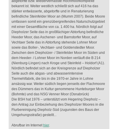
abgetorfte bzw. wiedervernässte Hochmoorkomplexe
bekannt ist. Weiter westlich schließt sich auf 416 ha das
stärker entwässerte, abgetorfte und in Renaturierung
befindliche Steinfelder Moor an (Mumm 2007). Beide Moore
umfassen somit ein grenzübergreifendes Naturschutzgebiet
mit einer Gesamtfläche von ca. 1.400 ha. Nördlich folgt auf
Diepholzer Seite das in großflächiger Abtorfung befindliche
Heeder Moor, das Aschener- und Barnstorfer Moor, auf
Vechtaer Seite das in Abtorfung stehende Lohner Moor
sowie das Boller-, Vechtaer- und Goldenstedter Moor.
Zwischen dem Diepholzer- / Steinfelder Moor im Süden und
dem Heeder- / Lohner Moor im Norden verläuft die B 214
(Nienburg-Lingen) nach Kroge und Steinfeld – Holdorf (A1).
Nördlich befindet sich an der Kreisgrenze auf Diepholzer
Seite auch die abgas- und abwasserintensive
Tiermehlfabrik, die bis in die 1970-er Jahre in Lohne
ansässig war. Weiter südlich liegen jenseits der Flachmoore
des Dümmers das in Kultur genommene Hunteburger Moor
(Bohmte) und das NSG Venner Moor (Osnabrück)
Die BSH hat 1976 – unterstützt vom Hegering Diepholz –
den Antrag zur Einbeziehung des Diepholzer Moores in die
Flurbereinigung Diepholz-Süd (zugunsten des Baus der
Umgehungsstraße) gestellt...
Abrufbar im Internet
hier
.