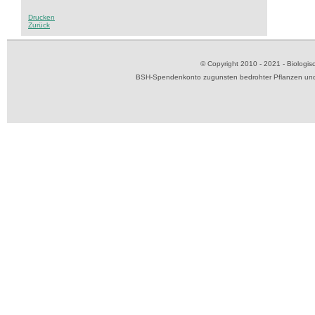
Drucken
Zurück
© Copyright 2010 - 2021 - Biolog
BSH-Spendenkonto zugunsten bedrohter Pflanzen und