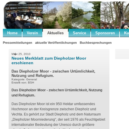
Home
Verein
Aktuelles
Service
Sponsoren
Ku
Pressemitteilungen
aktuelle Veröffentlichungen
Buchbesprechungen
M�r 25, 2010
Neues Merkblatt zum Diepholzer Moor
erschienen
Das Diepholzer Moor - zwischen Urtümlichkeit,
Nutzung und Refugium.
Kategorie: General
Erstellt von: BSH
Das Diepholzer Moor - zwischen Urtümlichkeit, Nutzung
und Refugium.
Das Diepholzer Moor ist ein 950 Hektar umfassendes
Hochmoor an der Kreisgrenze zwischen Diepholz und
Vechta. Es gehört zur Stadt Diepholz und dem Naturraum
„Diepholzer Moorniederung“, der seit 1976 als Feuchtgebiet
internationaler Bedeutung der Unesco durch größere