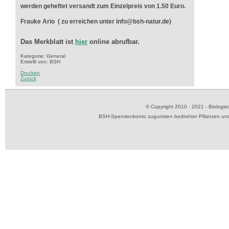
werden geheftet versandt zum Einzelpreis von 1.50 Euro.
Frauke Ario ( zu erreichen unter info@bsh-natur.de)
Das Merkblatt ist
hier
online abrufbar.
Kategorie: General
Erstellt von: BSH
.
Drucken
Zurück
© Copyright 2010 - 2021 - Biolog
BSH-Spendenkonto zugunsten bedrohter Pflanzen und