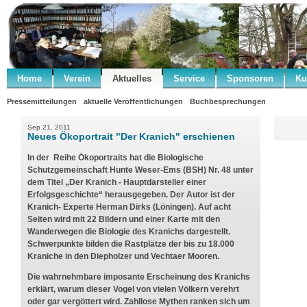
Home
Verein
Aktuelles
Service
Sponsoren
Ku
Pressemitteilungen
aktuelle Veröffentlichungen
Buchbesprechungen
Sep 21, 2011
Neues Ökoportrait "Der Kranich" erschienen
In der Reihe Ökoportraits hat die Biologische
Schutzgemeinschaft Hunte Weser-Ems (BSH) Nr. 48 unter
dem Titel „Der Kranich - Hauptdarsteller einer
Erfolgsgeschichte“ herausgegeben. Der Autor ist der
Kranich- Experte Herman Dirks (Löningen). Auf acht
Seiten wird mit 22 Bildern und einer Karte mit den
Wanderwegen die Biologie des Kranichs dargestellt.
Schwerpunkte bilden die Rastplätze der bis zu 18.000
Kraniche in den Diepholzer und Vechtaer Mooren.
Die wahrnehmbare imposante Erscheinung des Kranichs
erklärt, warum dieser Vogel von vielen Völkern verehrt
oder gar vergöttert wird. Zahllose Mythen ranken sich um