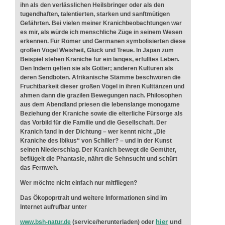
ihn als den verlässlichen Heilsbringer oder als den
tugendhaften, talentierten, starken und sanftmütigen
Gefährten. Bei vielen meiner Kranichbeobachtungen war
es mir, als würde ich menschliche Züge in seinem Wesen
erkennen. Für Römer und Germanen symbolisierten diese
großen Vögel Weisheit, Glück und Treue. In Japan zum
Beispiel stehen Kraniche für ein langes, erfülltes Leben.
Den Indern gelten sie als Götter; anderen Kulturen als
deren Sendboten. Afrikanische Stämme beschwören die
Fruchtbarkeit dieser großen Vögel in ihren Kulttänzen und
ahmen dann die grazilen Bewegungen nach. Philosophen
aus dem Abendland priesen die lebenslange monogame
Beziehung der Kraniche sowie die elterliche Fürsorge als
das Vorbild für die Familie und die Gesellschaft. Der
Kranich fand in der Dichtung – wer kennt nicht „Die
Kraniche des Ibikus“ von Schiller? – und in der Kunst
seinen Niederschlag. Der Kranich bewegt die Gemüter,
beflügelt die Phantasie, nährt die Sehnsucht und schürt
das Fernweh.
Wer möchte nicht einfach nur mitfliegen?
Das Ökopoprtrait und weitere Informationen sind im
Internet aufrufbar unter
hier
und
www.bsh-natur.de
(service/herunterladen) oder