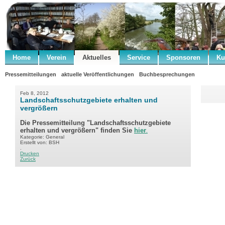
Home
Verein
Aktuelles
Service
Sponsoren
Ku
Pressemitteilungen
aktuelle Veröffentlichungen
Buchbesprechungen
Feb 8, 2012
Landschaftsschutzgebiete erhalten und
vergrößern
Die Pressemitteilung "Landschaftsschutzgebiete
erhalten und vergrößern" finden Sie
hier
.
Kategorie: General
Erstellt von: BSH
.
Drucken
Zurück