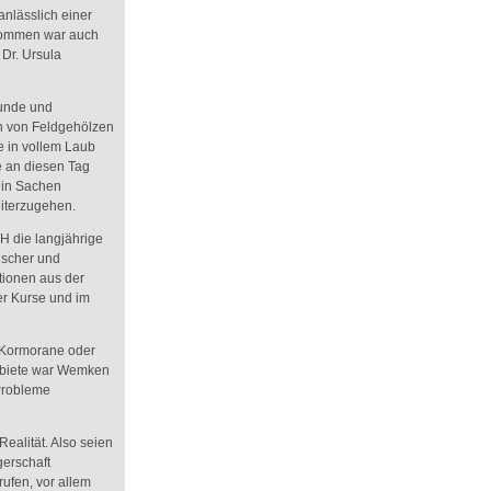
nlässlich einer
kommen war auch
 Dr. Ursula
kunde und
n von Feldgehölzen
 in vollem Laub
 an diesen Tag
 in Sachen
iterzugehen.
H die langjährige
ischer und
tionen aus der
er Kurse und im
, Kormorane oder
ebiete war Wemken
 Probleme
Realität. Also seien
erschaft
ufen, vor allem