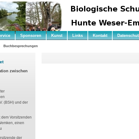
ervice
Sponsoren
Kunst
Links
Kontakt
Datenschut
n
Buchbesprechungen
et
ation zwischen
ter
hen
V. (BSH) und der
it dem Vorsitzenden
 Wemken, einen
zu
rsitzende der