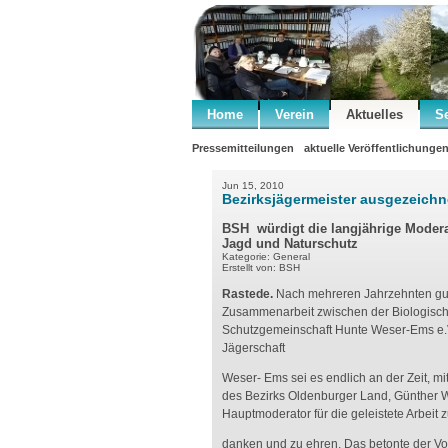
Home
Verein
Aktuelles
S
Pressemitteilungen
aktuelle Veröffentlichunge
Jun 15, 2010
Bezirksjägermeister ausgezeichn
BSH würdigt die langjährige Moder
Jagd und Naturschutz
Kategorie: General
Erstellt von: BSH
Rastede.
Nach mehreren Jahrzehnten gu
Zusammenarbeit zwischen der Biologisc
Schutzgemeinschaft Hunte Weser-Ems e.
Jägerschaft
Weser- Ems sei es endlich an der Zeit, m
des Bezirks Oldenburger Land, Günther
Hauptmoderator für die geleistete Arbeit 
danken und zu ehren. Das betonte der Vo