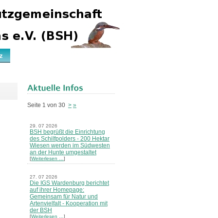
z
Seite 1 von 30
>
»
29. 07 2026
BSH begrüßt die Einrichtung
des Schilfpolders - 200 Hektar
Wiesen werden im Südwesten
an der Hunte umgestaltet
[
Weiterlesen …
]
27. 07 2026
Die IGS Wardenburg berichtet
auf ihrer Homepage:
Gemeinsam für Natur und
Artenvielfalt - Kooperation mit
der BSH
[
Weiterlesen …
]