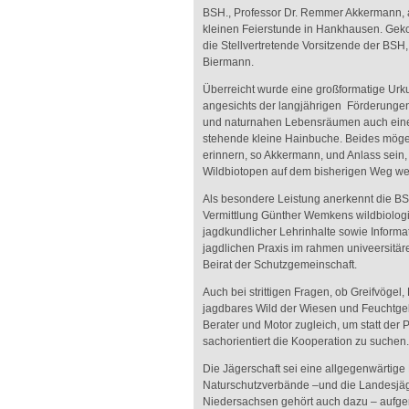
BSH., Professor Dr. Remmer Akkermann, a
kleinen Feierstunde in Hankhausen. Ge
die Stellvertretende Vorsitzende der BSH,
Biermann.
Überreicht wurde eine großformatige Ur
angesichts der langjährigen Förderunge
und naturnahen Lebensräumen auch eine
stehende kleine Hainbuche. Beides möge
erinnern, so Akkermann, und Anlass sein,
Wildbiotopen auf dem bisherigen Weg we
Als besondere Leistung anerkennt die BS
Vermittlung Günther Wemkens wildbiolog
jagdkundlicher Lehrinhalte sowie Informa
jagdlichen Praxis im rahmen univeersitär
Beirat der Schutzgemeinschaft.
Auch bei strittigen Fragen, ob Greifvögel
jagdbares Wild der Wiesen und Feuchtg
Berater und Motor zugleich, um statt der
sachorientiert die Kooperation zu suchen.
Die Jägerschaft sei eine allgegenwärtige 
Naturschutzverbände –und die Landesjäg
Niedersachsen gehört auch dazu – aufger