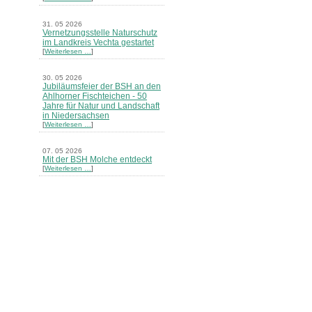
31. 05 2026
Vernetzungsstelle Naturschutz
im Landkreis Vechta gestartet
[
Weiterlesen …
]
30. 05 2026
Jubiläumsfeier der BSH an den
Ahlhorner Fischteichen - 50
Jahre für Natur und Landschaft
in Niedersachsen
[
Weiterlesen …
]
07. 05 2026
Mit der BSH Molche entdeckt
[
Weiterlesen …
]
21. 03 2026
Merkblatt Nr. 30 Biotope - "Das
Herrenholz" erschienen
[
Weiterlesen …
]
20. 03 2026
Informationsveranstaltung zu
Naturschutzprojekten ein voller
Erfolg - Akteure stellten in
Goldenstedt ihre Projekte vor
[
Weiterlesen …
]