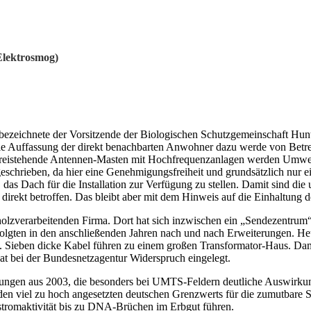
Elektrosmog)
bar bezeichnete der Vorsitzende der Biologischen Schutzgemeinschaft
e Auffassung der direkt benachbarten Anwohner dazu werde von Betrei
 freistehende Antennen-Masten mit Hochfrequenzanlagen werden Umwel
schrieben, da hier eine Genehmigungsfreiheit und grundsätzlich nur ei
as Dach für die Installation zur Verfügung zu stellen. Damit sind die
irekt betroffen. Das bleibt aber mit dem Hinweis auf die Einhaltung d
n holzverarbeitenden Firma. Dort hat sich inzwischen ein „Sendezentr
folgten in den anschließenden Jahren nach und nach Erweiterungen. Heu
ieben dicke Kabel führen zu einem großen Transformator-Haus. Dami
t bei der Bundesnetzagentur Widerspruch eingelegt.
ungen aus 2003, die besonders bei UMTS-Feldern deutliche Auswirkung
den viel zu hoch angesetzten deutschen Grenzwerts für die zumutbare 
stromaktivität bis zu DNA-Brüchen im Erbgut führen.