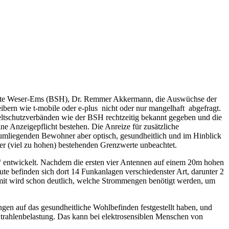
 Hunte Weser-Ems (BSH), Dr. Remmer Akkermann, die Auswüchse der
bern wie t-mobile oder e-plus nicht oder nur mangelhaft abgefragt.
tschutzverbänden wie der BSH rechtzeitig bekannt gegeben und die
ne Anzeigepflicht bestehen. Die Anreize für zusätzliche
 umliegenden Bewohner aber optisch, gesundheitlich und im Hinblick
er (viel zu hohen) bestehenden Grenzwerte unbeachtet.
um“ entwickelt. Nachdem die ersten vier Antennen auf einem 20m hohen
te befinden sich dort 14 Funkanlagen verschiedenster Art, darunter 2
t wird schon deutlich, welche Strommengen benötigt werden, um
en auf das gesundheitliche Wohlbefinden festgestellt haben, und
Strahlenbelastung. Das kann bei elektrosensiblen Menschen von