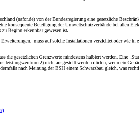
land (nafor.de) von der Bundesregierung eine gesetzliche Beschränku
ine konsequente Beteiligung der Umweltschutzverbände bei allen Elek
s zu Beginn erkennbar gewesen ist.
rweiterungen, muss auf solche Installationen verzichtet oder wie in e
s die gesetzlichen Grenzwerte mindestens halbiert werden. Eine „Sta
leistungszentrum 2) nicht ausgestellt werden dürfen, wenn ein Gebäud
ernfalls nach Meinung der BSH einem Schwarzbau gleich, was rechtlich
r)