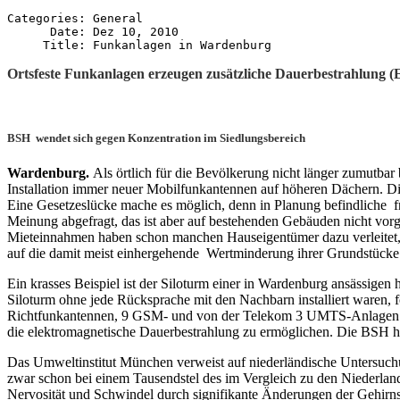
Categories: General

      Date: Dez 10, 2010

Ortsfeste Funkanlagen erzeugen zusätzliche Dauerbestrahlung (
BSH wendet sich gegen Konzentration im Siedlungsbereich
Wardenburg.
Als örtlich für die Bevölkerung nicht länger zumut
Installation immer neuer Mobilfunkantennen auf höheren Dächern. Di
Eine Gesetzeslücke mache es möglich, denn in Planung befindliche
Meinung abgefragt, das ist aber auf bestehenden Gebäuden nicht vorge
Mieteinnahmen haben schon manchen Hauseigentümer dazu verleitet, d
auf die damit meist einhergehende Wertminderung ihrer Grundstücke d
Ein krasses Beispiel ist der Siloturm einer in Wardenburg ansässige
Siloturm ohne jede Rücksprache mit den Nachbarn installiert waren, 
Richtfunkantennen, 9 GSM- und von der Telekom 3 UMTS-Anlagen. S
die elektromagnetische Dauerbestrahlung zu ermöglichen. Die BSH ha
Das Umweltinstitut München verweist auf niederländische Untersuch
zwar schon bei einem Tausendstel des im Vergleich zu den Niederlan
Nervosität und Schwindel durch signifikante Änderungen der Gehirn