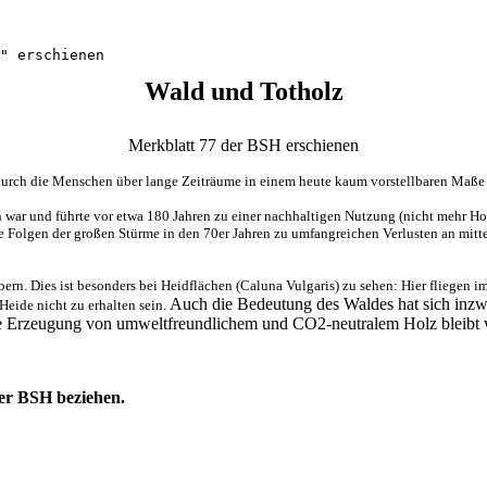
Wald und Totholz
Merkblatt 77 der BSH erschienen
 durch die Menschen über lange Zeiträume in einem heute kaum vorstellbaren Maße 
 war und führte vor etwa 180 Jahren zu einer nachhaltigen Nutzung (nicht mehr Hol
e Folgen der großen Stürme in den 70er Jahren zu umfangreichen Verlusten an mitte
rn. Dies ist besonders bei Heidflächen (Caluna Vulgaris) zu sehen: Hier fliegen 
Auch die Bedeutung des Waldes hat sich inzw
eide nicht zu erhalten sein.
Erzeugung von umweltfreundlichem und CO2-neutralem Holz bleibt weit
der BSH beziehen.