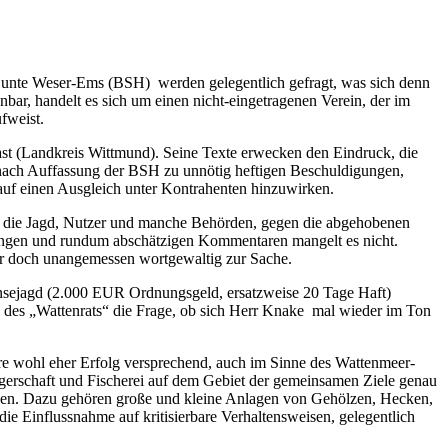
 Hunte Weser-Ems (BSH) werden gelegentlich gefragt, was sich denn
bar, handelt es sich um einen nicht-eingetragenen Verein, der im
fweist.
ast (Landkreis Wittmund). Seine Texte erwecken den Eindruck, die
s nach Auffassung der BSH zu unnötig heftigen Beschuldigungen,
auf einen Ausgleich unter Kontrahenten hinzuwirken.
en die Jagd, Nutzer und manche Behörden, gegen die abgehobenen
erungen und rundum abschätzigen Kommentaren mangelt es nicht.
r doch unangemessen wortgewaltig zur Sache.
änsejagd (2.000 EUR Ordnungsgeld, ersatzweise 20 Tage Haft)
se des „Wattenrats“ die Frage, ob sich Herr Knake mal wieder im Ton
e wohl eher Erfolg versprechend, auch im Sinne des Wattenmeer-
Jägerschaft und Fischerei auf dem Gebiet der gemeinsamen Ziele genau
t haben. Dazu gehören große und kleine Anlagen von Gehölzen, Hecken,
 Einflussnahme auf kritisierbare Verhaltensweisen, gelegentlich