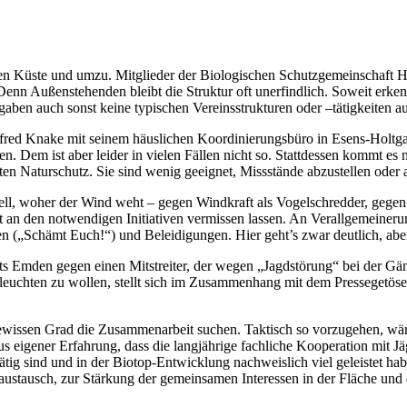
chen Küste und umzu. Mitglieder der Biologischen Schutzgemeinschaft
enn Außenstehenden bleibt die Struktur oft unerfindlich. Soweit erkenn
aben auch sonst keine typischen Vereinsstrukturen oder –tätigkeiten au
anfred Knake mit seinem häuslichen Koordinierungsbüro in Esens-Holtg
. Dem ist aber leider in vielen Fällen nicht so. Stattdessen kommt e
 Naturschutz. Sie sind wenig geeignet, Missstände abzustellen oder 
nell, woher der Wind weht – gegen Windkraft als Vogelschredder, geg
nst an den notwendigen Initiativen vermissen lassen. An Verallgemein
„Schämt Euch!“) und Beleidigungen. Hier geht’s zwar deutlich, abe
ts Emden gegen einen Mitstreiter, der wegen „Jagdstörung“ bei der G
 beleuchten zu wollen, stellt sich im Zusammenhang mit dem Pressegetö
wissen Grad die Zusammenarbeit suchen. Taktisch so vorzugehen, wär
us eigener Erfahrung, dass die langjährige fachliche Kooperation mit 
s tätig sind und in der Biotop-Entwicklung nachweislich viel geleiste
ausch, zur Stärkung der gemeinsamen Interessen in der Fläche und die