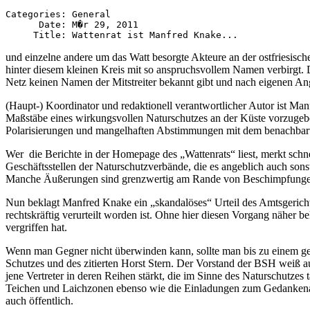
Categories: General

      Date: M�r 29, 2011

und einzelne andere um das Watt besorgte Akteure an der ostfriesis
hinter diesem kleinen Kreis mit so anspruchsvollem Namen verbirgt. D
Netz keinen Namen der Mitstreiter bekannt gibt und nach eigenen Ang
(Haupt-) Koordinator und redaktionell verantwortlicher Autor ist M
Maßstäbe eines wirkungsvollen Naturschutzes an der Küste vorzugeben
Polarisierungen und mangelhaften Abstimmungen mit dem benachbarten
Wer die Berichte in der Homepage des „Wattenrats“ liest, merkt sch
Geschäftsstellen der Naturschutzverbände, die es angeblich auch so
Manche Äußerungen sind grenzwertig am Rande von Beschimpfungen (
Nun beklagt Manfred Knake ein „skandalöses“ Urteil des Amtsgerich
rechtskräftig verurteilt worden ist. Ohne hier diesen Vorgang näher
vergriffen hat.
Wenn man Gegner nicht überwinden kann, sollte man bis zu einem ge
Schutzes und des zitierten Horst Stern. Der Vorstand der BSH weiß a
jene Vertreter in deren Reihen stärkt, die im Sinne des Naturschutze
Teichen und Laichzonen ebenso wie die Einladungen zum Gedankenaust
auch öffentlich.