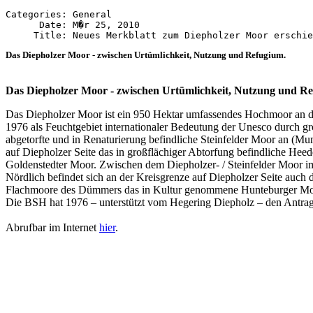
Categories: General

      Date: M�r 25, 2010

Das Diepholzer Moor - zwischen Urtümlichkeit, Nutzung und Refugium.
Das Diepholzer Moor - zwischen Urtümlichkeit, Nutzung und R
Das Diepholzer Moor ist ein 950 Hektar umfassendes Hochmoor an de
1976 als Feuchtgebiet internationaler Bedeutung der Unesco durch grö
abgetorfte und in Renaturierung befindliche Steinfelder Moor an (M
auf Diepholzer Seite das in großflächiger Abtorfung befindliche Hee
Goldenstedter Moor. Zwischen dem Diepholzer- / Steinfelder Moor i
Nördlich befindet sich an der Kreisgrenze auf Diepholzer Seite auch d
Flachmoore des Dümmers das in Kultur genommene Hunteburger M
Die BSH hat 1976 – unterstützt vom Hegering Diepholz – den Antrag 
Abrufbar im Internet
hier
.