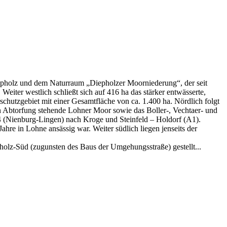
epholz und dem Naturraum „Diepholzer Moorniederung“, der seit
iter westlich schließt sich auf 416 ha das stärker entwässerte,
hutzgebiet mit einer Gesamtfläche von ca. 1.400 ha. Nördlich folgt
in Abtorfung stehende Lohner Moor sowie das Boller-, Vechtaer- und
 (Nienburg-Lingen) nach Kroge und Steinfeld – Holdorf (A1).
ahre in Lohne ansässig war. Weiter südlich liegen jenseits der
olz-Süd (zugunsten des Baus der Umgehungsstraße) gestellt...