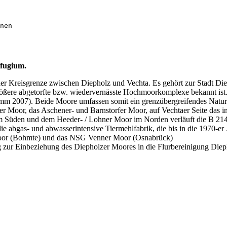
efugium.
r Kreisgrenze zwischen Diepholz und Vechta. Es gehört zur Stadt Di
ßere abgetorfte bzw. wiedervernässte Hochmoorkomplexe bekannt ist. We
umm 2007). Beide Moore umfassen somit ein grenzübergreifendes Natursc
der Moor, das Aschener- und Barnstorfer Moor, auf Vechtaer Seite das 
m Süden und dem Heeder- / Lohner Moor im Norden verläuft die B 214
ie abgas- und abwasserintensive Tiermehlfabrik, die bis in die 1970-er J
oor (Bohmte) und das NSG Venner Moor (Osnabrück)
zur Einbeziehung des Diepholzer Moores in die Flurbereinigung Dieph