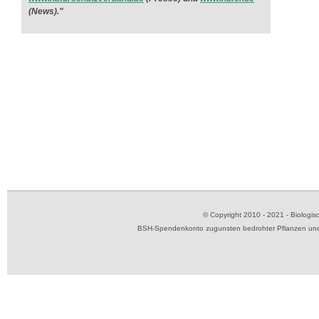
(News)."
© Copyright 2010 - 2021 - Biolog
BSH-Spendenkonto zugunsten bedrohter Pflanzen und