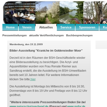
Home
Verein
Aktuelles
Service
Sponsoren
Ku
Pressemitteilungen
aktuelle Veröffentlichungen
Buchbesprechungen
Wardenburg, den 19.11.2009
Bilder-Ausstellung "Kraniche im Goldenstedter Moor"
Derzeit ist in den Räumen der BSH-Geschäftsstelle wieder
eine Bilderausstellung zu besichtigen. Die Acryl- und
Aquarellbilder wurden von Frau Renate Riemer aus
Sandkrug erstellt, die die Ausstellung im BSH-Umweltladen
bereits seit 10 Jahren leitet. Für weitere Informationen
klicken Sie bitte
hier
.
Die Ausstellung ist Montags bis Mittwochs von 8 bis 16:30,
Donnerstags von 8 bis 19 Uhr und Freitags von 8 bis 12 Uhr
geöffnet.
"Weitere interessante Pressemitteilungen finden Sie bei
www.naturschutzverband.de
(Presse) und
www.nafor.de