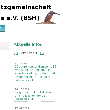
z
«
<
Seite 2 von 30
>
»
17. 11 2025
25 Jahre Kooperation von UBZ
Vrees und BSH münden in
eine Ausstellung mit dem Titel
„Meer und mehr – Impulse“
[
Weiterlesen …
]
16. 10 2025
Es gibt viel zu tun: Aufgaben
und Tätigkeiten der BSH
[
Weiterlesen …
]
27. 09 2025