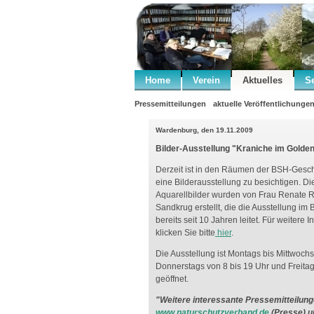
Home
Verein
Aktuelles
S
Pressemitteilungen
aktuelle Veröffentlichunge
Wardenburg, den 19.11.2009
Bilder-Ausstellung "Kraniche im Golde
Derzeit ist in den Räumen der BSH-Gesch
eine Bilderausstellung zu besichtigen. Di
Aquarellbilder wurden von Frau Renate 
Sandkrug erstellt, die die Ausstellung i
bereits seit 10 Jahren leitet. Für weitere 
klicken Sie bitte
hier
.
Die Ausstellung ist Montags bis Mittwochs
Donnerstags von 8 bis 19 Uhr und Freitag
geöffnet.
"Weitere interessante Pressemitteilunge
www.naturschutzverband.de
(Presse) 