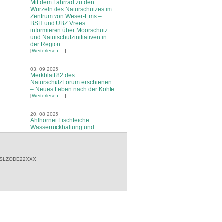
Mit dem Fahrrad zu den
Wurzeln des Naturschutzes im
Zentrum von Weser-Ems –
BSH und UBZ Vrees
informieren über Moorschutz
und Naturschutzinitiativen in
der Region
[
Weiterlesen …
]
03. 09 2025
Merkblatt 82 des
NaturschutzForum erschienen
– Neues Leben nach der Kohle
[
Weiterlesen …
]
20. 08 2025
Ahlhorner Fischteiche:
Wasserrückhaltung und
Naturschutz haben Priorität -
Niedersächsische
Landesforsten stellen neues
Konzept vor
 SLZODE22XXX
[
Weiterlesen …
]
21. 07 2025
BSH sieht Wasser- und
Bodenverbände in der Pflicht -
Stellungnahme der BSH zur
geplanten Änderung des
Niedersächsischen
Wassergesetzes