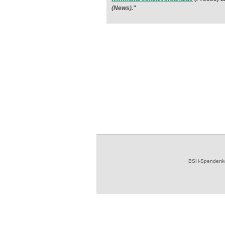
(News)."
BSH-Spendenkon