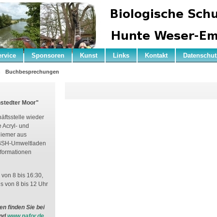
ervice
Sponsoren
Kunst
Links
Kontakt
Datenschut
n
Buchbesprechungen
nstedter Moor"
äftsstelle wieder
e Acryl- und
Riemer aus
m BSH-Umweltladen
Informationen
 von 8 bis 16:30,
s von 8 bis 12 Uhr
n finden Sie bei
und
www.nafor.de