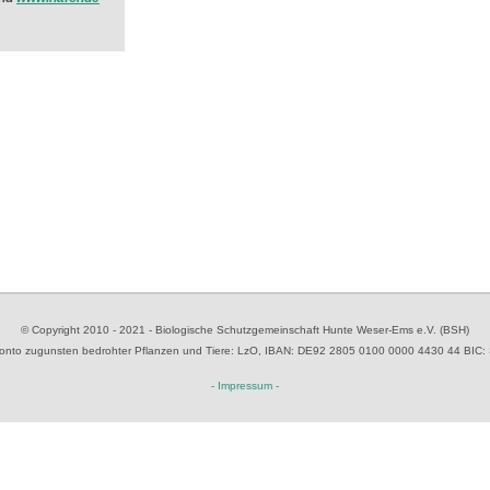
© Copyright 2010 - 2021 - Biologische Schutzgemeinschaft Hunte Weser-Ems e.V. (BSH)
to zugunsten bedrohter Pflanzen und Tiere
: LzO, IBAN: D
E92 2805 0100 0000 4430 44
BIC:
- Impressum -