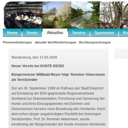
Home
Verein
Aktuelles
Service
Sponsoren
Ku
Pressemitteilungen
aktuelle Veröffentlichungen
Buchbesprechungen
Wardenburg, den 15.05.2008
Neuer Vorsitz bei HUNTE-REGIO
Bürgermeister Willibald Meyer folgt Remmer Akkermann
als Vorsitzender
Der am 30. September 1999 im Rathaus der Stadt Diepholz
auf Einladung der BSH gegründete Regionalverband
Nordwest zur Dokumentation, Forschung und Sanierung der
Hunte und ihres Einzugsgebietes mit Dümmer und
Grenzmooren hat eine neue Besetzung des Vorstands. Nach
dem schon länger angekündigten Rücktritt des bisherigen
Vorsitzenden, Prof. Dr. Remmer Akkermann, wurde
einstimmig der Bürgermeister der Hunte-Anrainer-Gemeinde