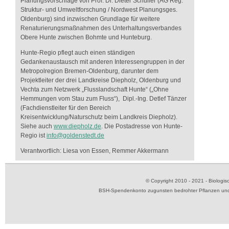
Planungsvorschläge von Prof. Dr. Dieter Schuller (AG Reg:
Struktur- und Umweltforschung / Nordwest Planungsges.
Oldenburg) sind inzwischen Grundlage für weitere
Renaturierungsmaßnahmen des Unterhaltungsverbandes
Obere Hunte zwischen Bohmte und Hunteburg.
Hunte-Regio pflegt auch einen ständigen
Gedankenaustausch mit anderen Interessengruppen in der
Metropolregion Bremen-Oldenburg, darunter dem
Projektleiter der drei Landkreise Diepholz, Oldenburg und
Vechta zum Netzwerk „Flusslandschaft Hunte“ („Ohne
Hemmungen vom Stau zum Fluss“), Dipl.-Ing. Detlef Tänzer
(Fachdienstleiter für den Bereich
Kreisentwicklung/Naturschutz beim Landkreis Diepholz).
Siehe auch
www.diepholz.de
. Die Postadresse von Hunte-
Regio ist
info@goldenstedt.de
Verantwortlich: Liesa von Essen, Remmer Akkermann
© Copyright 2010 - 2021 - Biolog
BSH-Spendenkonto zugunsten bedrohter Pflanzen und