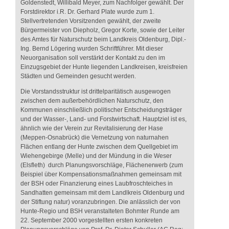
Goldenstedt, Willibald Meyer, zum Nachfolger gewählt. Der
Forstdirektor i.R. Dr. Gerhard Plate wurde zum 1.
Stellvertretenden Vorsitzenden gewählt, der zweite
Bürgermeister von Diepholz, Gregor Korte, sowie der Leiter
des Amtes für Naturschutz beim Landkreis Oldenburg, Dipl.-
Ing. Bernd Lögering wurden Schriftführer. Mit dieser
Neuorganisation soll verstärkt der Kontakt zu den im
Einzugsgebiet der Hunte liegenden Landkreisen, kreisfreien
Städten und Gemeinden gesucht werden.
Die Vorstandsstruktur ist drittelparitätisch ausgewogen
zwischen dem außerbehördlichen Naturschutz, den
Kommunen einschließlich politischer Entscheidungsträger
und der Wasser-, Land- und Forstwirtschaft. Hauptziel ist es,
ähnlich wie der Verein zur Revitalisierung der Hase
(Meppen-Osnabrück) die Vernetzung von naturnahen
Flächen entlang der Hunte zwischen dem Quellgebiet im
Wiehengebirge (Melle) und der Mündung in die Weser
(Elsfleth) durch Planungsvorschläge, Flächenerwerb (zum
Beispiel über Kompensationsmaßnahmen gemeinsam mit
der BSH oder Finanzierung eines Laubfroschteiches in
Sandhatten gemeinsam mit dem Landlkreis Oldenburg und
der Stiftung natur) voranzubringen. Die anlässlich der von
Hunte-Regio und BSH veranstalteten Bohmter Runde am
22. September 2000 vorgestellten ersten konkreten