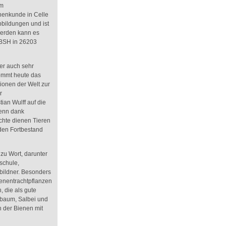
em
nenkunde in Celle
bbildungen und ist
 werden kann es
 BSH in 26203
ber auch sehr
ommt heute das
ionen der Welt zur
r
ian Wulff auf die
enn dank
hte dienen Tieren
den Fortbestand
zu Wort, darunter
schule,
bildner. Besonders
ienentrachtpflanzen
, die als gute
lbaum, Salbei und
der Bienen mit