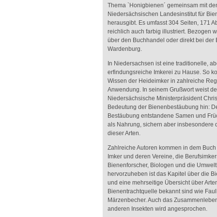
Thema `Honigbienen´ gemeinsam mit d
Niedersächsischen Landesinstitut für Bie
herausgibt. Es umfasst 304 Seiten, 171 A
reichlich auch farbig illustriert. Bezogen
über den Buchhandel oder direkt bei der
Wardenburg.
In Niedersachsen ist eine traditionelle, a
erfindungsreiche Imkerei zu Hause. So k
Wissen der Heideimker in zahlreiche Reg
Anwendung. In seinem Grußwort weist de
Niedersächsische Ministerpräsident Christ
Bedeutung der Bienenbestäubung hin: D
Bestäubung entstandene Samen und Früc
als Nahrung, sichern aber insbesondere 
dieser Arten.
Zahlreiche Autoren kommen in dem Buch 
Imker und deren Vereine, die Berufsimker
Bienenforscher, Biologen und die Umwelt
hervorzuheben ist das Kapitel über die B
und eine mehrseitige Übersicht über Arten
Bienentrachtquelle bekannt sind wie Fau
Märzenbecher. Auch das Zusammenleben 
anderen Insekten wird angesprochen.