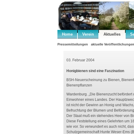
Home
Verein
Aktuelles
S
Pressemitteilungen
aktuelle Veröffentlichunge
03. Februar 2004
Honigbienen sind eine Faszination
BSH-Neuerscheinung zu Bienen, Bienen
Bienenpflanzen
Wardenburg. „Die Bienenzucht befördert d
Einwohner eines Landes. Der Hauptzwec
ist nicht der Gewinn an Honig und Wachs
Befruchtung der Blumen und Beförderung 
Der Staat muß ein stehendes Heer von B
Diese Feststellung eines Gelehrten um 18
wie vor. So verwundert es auch nicht, das
Schutzgemeinschaft Hunte Weser-Ems (