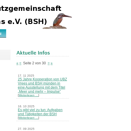
z
«
<
Seite 2 von 30
>
»
17. 11 2025
25 Jahre Kooperation von UBZ
Vrees und BSH münden in
eine Ausstellung mit dem Titel
„Meer und mehr – Impulse“
[
Weiterlesen …
]
16. 10 2025
Es gibt viel zu tun: Aufgaben
und Tätigkeiten der BSH
[
Weiterlesen …
]
27. 09 2025