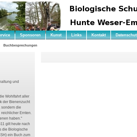
ervice
Sponsoren
Kunst
Links
Kontakt
Datenschut
n
Buchbesprechungen
haltung und
ie Wohlfahrt aller
k der Bienenzucht
, sondern die
reichlicher Ernten.
ienen haben."
11 gilt heute nach
s die Biologische
BSH) ein Buch zum