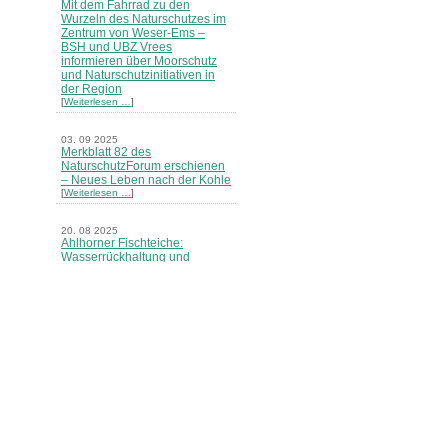
Mit dem Fahrrad zu den
Wurzeln des Naturschutzes im
Zentrum von Weser-Ems –
BSH und UBZ Vrees
informieren über Moorschutz
und Naturschutzinitiativen in
der Region
[
Weiterlesen …
]
03. 09 2025
Merkblatt 82 des
NaturschutzForum erschienen
– Neues Leben nach der Kohle
[
Weiterlesen …
]
20. 08 2025
Ahlhorner Fischteiche:
Wasserrückhaltung und
Naturschutz haben Priorität -
Niedersächsische
Landesforsten stellen neues
Konzept vor
[
Weiterlesen …
]
21. 07 2025
BSH sieht Wasser- und
Bodenverbände in der Pflicht -
Stellungnahme der BSH zur
geplanten Änderung des
Niedersächsischen
Wassergesetzes