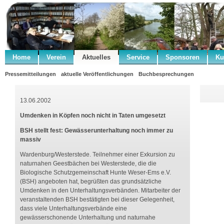
Home
Verein
Aktuelles
Service
Sponsoren
Ku
Pressemitteilungen
aktuelle Veröffentlichungen
Buchbesprechungen
13.06.2002
Umdenken in Köpfen noch nicht in Taten umgesetzt
BSH stellt fest: Gewässerunterhaltung noch immer zu
massiv
Wardenburg/Westerstede. Teilnehmer einer Exkursion zu
naturnahen Geestbächen bei Westerstede, die die
Biologische Schutzgemeinschaft Hunte Weser-Ems e.V.
(BSH) angeboten hat, begrüßten das grundsätzliche
Umdenken in den Unterhaltungsverbänden. Mitarbeiter der
veranstaltenden BSH bestätigten bei dieser Gelegenheit,
dass viele Unterhaltungsverbände eine
gewässerschonende Unterhaltung und naturnahe