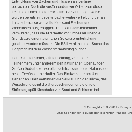
Entwicklung von Bächen und Flüssen als Leitlinie
betrachten. Doch die Ausführenden vor Ort setzten diese
Leitlinie oft nicht in die Praxis um. Ganz unnötigerweise
würden bereits eingetiefte Bäche weiter vertieft und der als
Laichsubstrat so wertvolle Kies samt Fischen und
Wirbellosen ausgebaggert. Die Exkursionsteilnehmer
vermuteten, dass die Mitarbeiter vor Ort besser über die
Grundsätze einer naturnahen Gewässerunterhaltung
geschult werden müssten. Die BSH wird in dieser Sache das
Gespräch mit dem Wasserverbandstag suchen.
Der Exkursionsleiter, Günter Brüning, zeigte den
Teilnehmern unter anderem den naturnahen Oberlauf der
Großen Süderbäke, wo offensichtlich wurde: die Natur ist der
beste Gewässerunterhalter. Das Blattwerk der am Ufer
stehenden Erlen verhindert die Verkrautung der Bäche, das
Wurzelwerk festigt die Uferböschungen und die freie
Strömung spült Kiesbänke von Sand und Schlamm frei.
© Copyright 2010 - 2021 - Biolog
BSH-Spendenkonto zugunsten bedrohter Pflanzen und