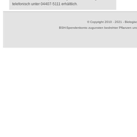
telefonisch unter 04407-5111 erhältlich.
© Copyright 2010 - 2021 - Biolog
BSH-Spendenkonto zugunsten bedrohter Pflanzen und