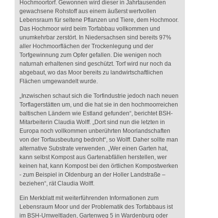
Hochmoortorf. Gewonnen wird dieser in Jahrtausenden
gewachsene Rohstoff aus einem äußerst wertvollen
Lebensraum für seltene Pflanzen und Tiere, dem Hochmoor.
Das Hochmoor wird beim Torfabbau vollkommen und
unumkehrbar zerstört. In Niedersachsen sind bereits 97%
aller Hochmoorflächen der Trockenlegung und der
Torfgewinnung zum Opfer gefallen. Die wenigen noch
naturnah erhaltenen sind geschützt. Torf wird nur noch da
abgebaut, wo das Moor bereits zu landwirtschaftlichen
Flächen umgewandelt wurde.
„Inzwischen schaut sich die Torfindustrie jedoch nach neuen
Torflagerstätten um, und die hat sie in den hochmoorreichen
baltischen Ländern wie Estland gefunden“, berichtet BSH-
Mitarbeiterin Claudia Wolff. „Dort sind nun die letzten in
Europa noch vollkommen unberührten Moorlandschaften
von der Torfausbeutung bedroht“, so Wolff. Daher sollte man
alternative Substrate verwenden. „Wer einen Garten hat,
kann selbst Kompost aus Gartenabfällen herstellen, wer
keinen hat, kann Kompost bei den örtlichen Kompostwerken
- zum Beispiel in Oldenburg an der Holler Landstraße –
beziehen“, rät Claudia Wolff.
Ein Merkblatt mit weiterführenden Informationen zum
Lebensraum Moor und der Problematik des Torfabbaus ist
im BSH-Umweltladen, Gartenweg 5 in Wardenburg oder