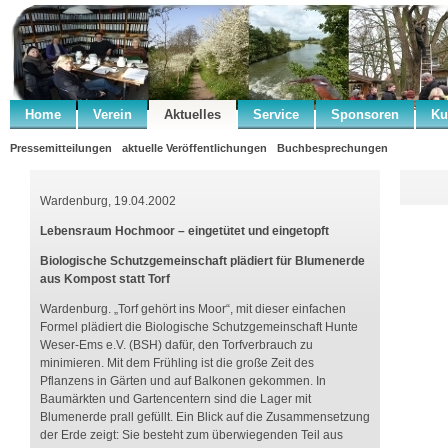
Home
Verein
Aktuelles
Service
Sponsoren
Ku
Pressemitteilungen
aktuelle Veröffentlichungen
Buchbesprechungen
Wardenburg, 19.04.2002
Lebensraum Hochmoor – eingetütet und eingetopft
Biologische Schutzgemeinschaft plädiert für Blumenerde
aus Kompost statt Torf
Wardenburg. „Torf gehört ins Moor“, mit dieser einfachen
Formel plädiert die Biologische Schutzgemeinschaft Hunte
Weser-Ems e.V. (BSH) dafür, den Torfverbrauch zu
minimieren. Mit dem Frühling ist die große Zeit des
Pflanzens in Gärten und auf Balkonen gekommen. In
Baumärkten und Gartencentern sind die Lager mit
Blumenerde prall gefüllt. Ein Blick auf die Zusammensetzung
der Erde zeigt: Sie besteht zum überwiegenden Teil aus