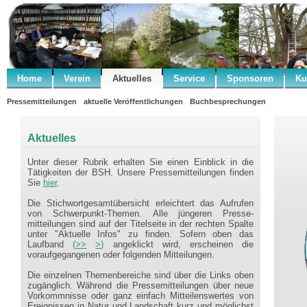
Home
Verein
Aktuelles
Service
Sponsoren
Ku
Pressemitteilungen
aktuelle Veröffentlichungen
Buchbesprechungen
Aktuelles
Unter dieser Rubrik erhalten Sie einen Einblick in die
Tätigkeiten der BSH. Unsere
Pressemitteilungen finden
Sie
hier
.
Die Stichwortgesamtübersicht erleichtert das Aufrufen
von Schwerpunkt-Themen. Alle jüngeren Presse-
mitteilungen sind auf der Titelseite in der rechten Spalte
unter "Aktuelle Infos" zu finden. Sofern oben das
Laufband
(
>>
>
)
angeklickt wird, erscheinen die
voraufgegangenen oder folgenden Mitteilungen.
Die einzelnen Themenbereiche sind über die Links oben
zugänglich. Während die Pressemitteilungen über neue
Vorkommnisse oder ganz einfach Mitteilenswertes von
Ereignissen in Natur und Landschaft kurz und möglichst