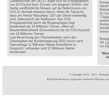
Landwirtschaft der OECD, ergibt sich ein Energiegewinn
Energi
von 20 Prozent beim Einsatz von biogenen Stoffen. Der
darauf
häufig veröffentlichte Hinweis auf die Nullemission von
Betrie
CO2 ist deshalb teilweise falsch. Allein die Tatsache,
Im Lan
dass pro Hektar Maisanbau 120 Liter Diesel notwendig
"Clopp
sind, widerspricht der Nulltheorie. Das CO2-
weiter
Einsparpotential durch die Biogasanlagen liegt
Kosten
bundesweit bei 10 Millionen Tonnen. Allein ein
bezahl
Braunkohlekraftwerk (Grevenboich) hat ein CO2-Ausstoß
immer 
von 14 Millionen Tonnen.
Laut Berechnung des Flächenbedarfs nach den
Biolo
Zielvergaben der Bundesregierung 2020 nimmt nach
AK Lan
Sperveslage 11 Millionen Hektar Ackerfläche in
c/o Di
Anspruch; vorhanden sind 12 Millionen Hektar
bundesweit.
"Weit
b
© Copyright 2010 - 2021 - Biolog
BSH-Spendenkonto zugunsten bedrohter Pflanzen und