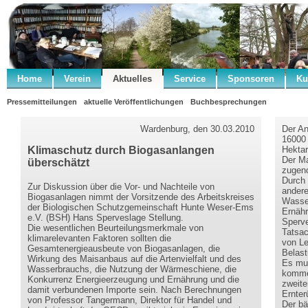
Home
Verein
Aktuelles
Service
Sponsoren
Ku
Pressemitteilungen
aktuelle Veröffentlichungen
Buchbesprechungen
Wardenburg, den 30.03.2010
Der An
16000 
Klimaschutz durch Biogasanlangen
Hektar
Der Ma
überschätzt
zugeno
Durch 
Zur Diskussion über die Vor- und Nachteile von
andere
Biogasanlagen nimmt der Vorsitzende des Arbeitskreises
Wasser
der Biologischen Schutzgemeinschaft Hunte Weser-Ems
Ernähr
e.V. (BSH) Hans Sperveslage Stellung.
Sperve
Die wesentlichen Beurteilungsmerkmale von
Tatsac
klimarelevanten Faktoren sollten die
von Le
Gesamtenergieausbeute von Biogasanlagen, die
Belast
Wirkung des Maisanbaus auf die Artenvielfalt und des
Es mus
Wasserbrauchs, die Nutzung der Wärmeschiene, die
kommen
Konkurrenz Energieerzeugung und Ernährung und die
zweit
damit verbundenen Importe sein. Nach Berechnungen
Ernter
von Professor Tangermann, Direktor für Handel und
Der bä