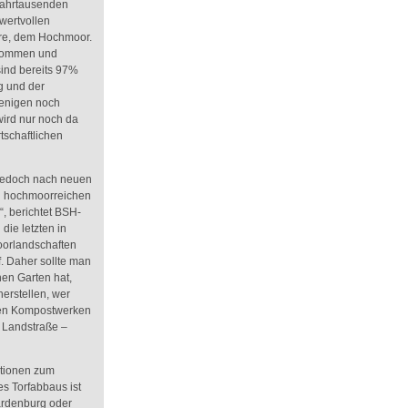
Jahrtausenden
wertvollen
ere, dem Hochmoor.
lkommen und
sind bereits 97%
g und der
wenigen noch
wird nur noch da
tschaftlichen
e jedoch nach neuen
den hochmoorreichen
, berichtet BSH-
 die letzten in
orlandschaften
f. Daher sollte man
nen Garten hat,
erstellen, wer
chen Kompostwerken
r Landstraße –
ationen zum
s Torfabbaus ist
rdenburg oder