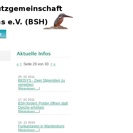
z
«
<
Seite 29 von 30
>
»
25. 02 2011
BIOSYS - Zwei Stipendien zu
vergeben
[
Weiterlesen …
]
17. 01 2011
BSH fordert: Polder öffnen statt
Deiche erhöhen
[
Weiterlesen …
]
10. 12 2010
Funkanlagen in Wardenburg
[
Weiterlesen …
]