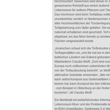
Hochmoortorf. Gewonnen wird dieser in 
gewachsene Rohstoff aus einem äußerst 
Lebensraum für seltene Pflanzen und Ti
Das Hochmoor wird beim Torfabbau vol
unumkehrbar zerstört. In Niedersachsen 
aller Hochmoorflächen der Trockenlegun
Torfgewinnung zum Opfer gefallen. Die 
naturnah erhaltenen sind geschützt. Torf 
abgebaut, wo das Moor bereits zu landwir
Flächen umgewandelt wurde.
„Inzwischen schaut sich die Torfindustri
Torflagerstätten um, und die hat sie in 
baltischen Ländern wie Estland gefunden“
Mitarbeiterin Claudia Wolff. „Dort sind nun
Europa noch vollkommen unberührten Mo
von der Torfausbeutung bedroht“, so Wolf
alternative Substrate verwenden. „Wer ei
kann selbst Kompost aus Gartenabfällen h
keinen hat, kann Kompost bei den örtli
- zum Beispiel in Oldenburg an der Holle
beziehen“, rät Claudia Wolff.
Ein Merkblatt mit weiterführenden Inform
Lebensraum Moor und der Problematik de
im BSH-Umweltladen, Gartenweg 5 in Wa