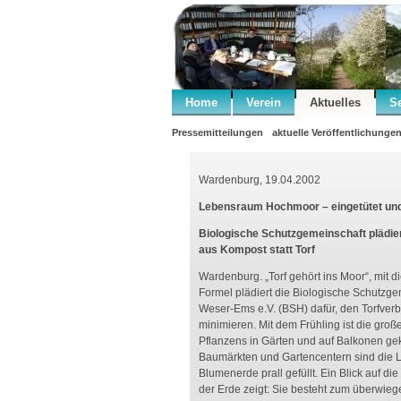
Home
Verein
Aktuelles
S
Pressemitteilungen
aktuelle Veröffentlichunge
Wardenburg, 19.04.2002
Lebensraum Hochmoor – eingetütet und
Biologische Schutzgemeinschaft plädie
aus Kompost statt Torf
Wardenburg. „Torf gehört ins Moor“, mit d
Formel plädiert die Biologische Schutzg
Weser-Ems e.V. (BSH) dafür, den Torfver
minimieren. Mit dem Frühling ist die große
Pflanzens in Gärten und auf Balkonen g
Baumärkten und Gartencentern sind die L
Blumenerde prall gefüllt. Ein Blick auf 
der Erde zeigt: Sie besteht zum überwieg