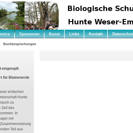
ervice
Sponsoren
Kunst
Links
Kontakt
Datenschut
n
Buchbesprechungen
 eingetopft
rt für Blumenerde
ieser einfachen
emeinschaft Hunte
brauch zu
 Zeit des
ekommen. In
ager mit
die Zusammensetzung
enden Teil aus