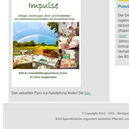
Portr
Der Der
regelm
Wirbel
(Raben
„Hier"
s
Jahres
biolog
Verhal
der BS
Den aktuellen Flyer zur Ausstellung finden Sie
hier.
© Copyright 2010 - 2021 - Biolog
BSH-Spendenkonto zugunsten bedrohter Pflanzen und