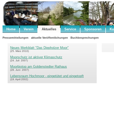
Home
Verein
Aktuelles
Service
Sponsoren
Ku
Pressemitteilungen
aktuelle Veröffentlichungen
Buchbesprechungen
Neues Merkblatt "Das Diepholzer Moor"
(25. März 2010)
Moorschutz ist aktiver Klimaschutz
(24. Juli 2007)
Moorbiotop am Goldenstedter Rathaus
(28. Juni 2007)
Lebensraum Hochmoor - eingetütet und eingetopft
(19. April 2002)